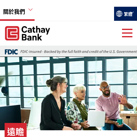
移至主內容
關於我們
Select you
繁體
Global Header Hierarchy Menu
Global Header Hierarchy Menu
關於國泰銀行
Back
活動
圖片
遠瞻
就業機會
遠瞻