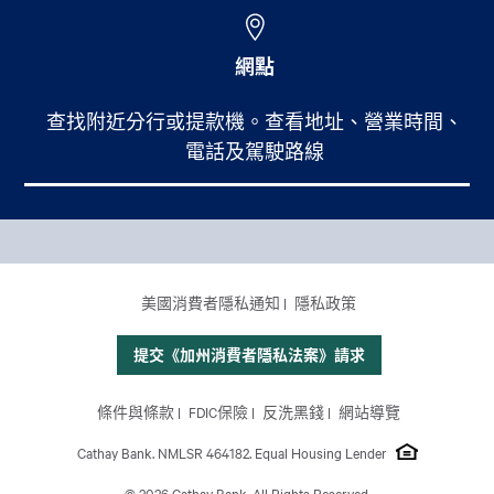
網點
查找附近分行或提款機。查看地址、營業時間、
電話及駕駛路線
Footer Main Menu
個人銀行
CCPA Footer Site Map
美國消費者隱私通知
隱私政策
商業銀行
國際業務
提交《加州消費者隱私法案》請求
理財服務
Footer Site Map
條件與條款
FDIC保險
反洗黑錢
網站導覽
關於我們
Cathay Bank. NMLSR 464182. Equal Housing Lender
© 2026 Cathay Bank. All Rights Reserved.