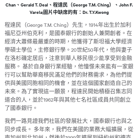
Chan、Gerald T. Deal、程達民（George T.M. Ching）、John F.
Varela;圖片中缺席的有：Dr. T.Y.Kwong
程達民（George T.M. Ching）先生，1914年出生於加利
福尼亞州伯克利，是國泰銀行的創始人兼開創者。在
經濟大蕭條最嚴重的時期，他獲得了斯坦福大學經濟
學碩士學位，主修銀行學。20世紀50年代，他與妻子
在洛杉磯定居后，注意到華人移民很少能享受到金融
服務。 基於自身銀行業經驗，他憧憬未來能有一家銀
行可以幫助華裔移民滿足他們的財務需求，為他們提
供與美國同胞相同的機會，並在這個國家創造自己的
未來。為了實現這一願景，程達民開始積極召集志同
道合的人，並於1962年與其他七名社區成員共同創立
了國泰銀行。
我們一路見證我們社區的發展壯大，國泰銀行也與之
同步成長。 多年來，我們在美國的業務大幅擴展，從
南加州到北加州，然後於1999年擴展到紐約州和德克