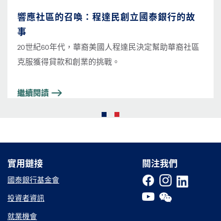
響應社區的召喚：程達民創立國泰銀行的故
事
20世紀60年代，華裔美國人程達民決定幫助華裔社區
克服獲得貸款和創業的挑戰。
繼續閱讀
實用鏈接
實用鏈接
關注我們
國泰銀行基金會
投資者資訊
就業機會