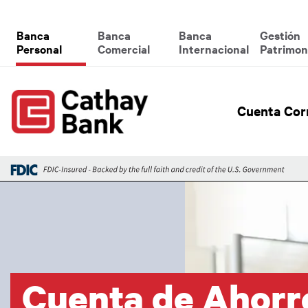
Pasar al contenido principal
Global Header Hierarchy M
Banca
Banca
Banca
Gestión
Personal
Comercial
Internacional
Patrimon
Global
Cuenta Cor
Imagen
Cuenta de Ahorr