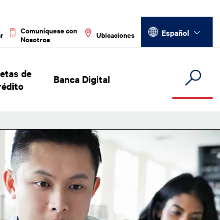
Select your language
Comuníquese con
Español
ar
Ubicaciones
Nosotros
jetas de
Banca Digital
rédito