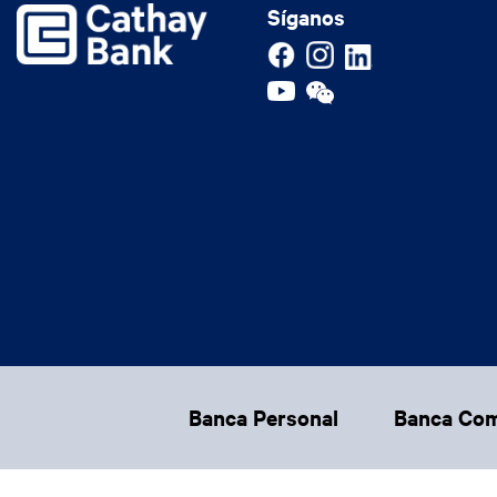
Síganos
Footer Main Menu
Banca Personal
Banca Com
CCPA Footer Site Map