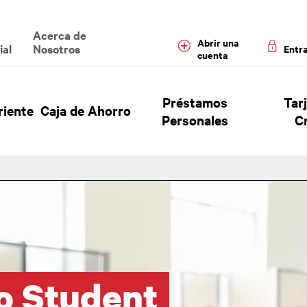
enu
Acerca de
Abrir una
ial
Nosotros
Entr
cuenta
 Header Hierarchy Menu
Préstamos
Tar
riente
Caja de Ahorro
Personales
C
o Student