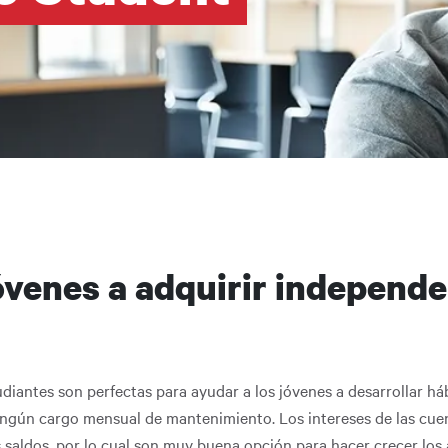
da a la navegación
óvenes a adquirir independ
diantes son perfectas para ayudar a los jóvenes a desarrollar há
 ningún cargo mensual de mantenimiento. Los intereses de las cu
saldos, por lo cual son muy buena opción para hacer crecer los 