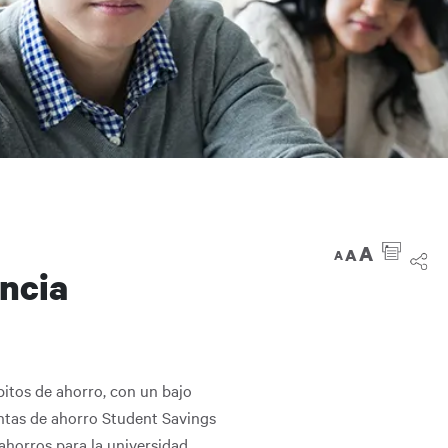
A
A
A
encia
bitos de ahorro, con un bajo
entas de ahorro Student Savings
ahorros para la universidad.