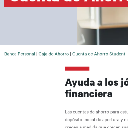
Sobrescribir enlaces de ayu
Banca Personal
Caja de Ahorro
Cuenta de Ahorro Student
Ayuda a los j
financiera
Las cuentas de ahorro para estu
depósito inicial de apertura y
crecen a medida que crecen sus 