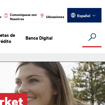
Select your language
Comuníquese con
Español
ar
Ubicaciones
Nosotros
jetas de
Banca Digital
rédito
rket