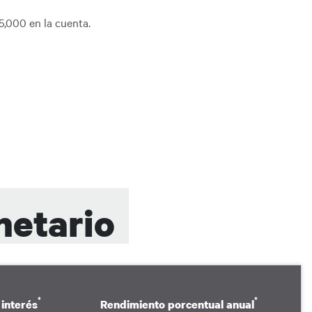
5,000 en la cuenta.
netario
*
*
 interés
Rendimiento porcentual anual