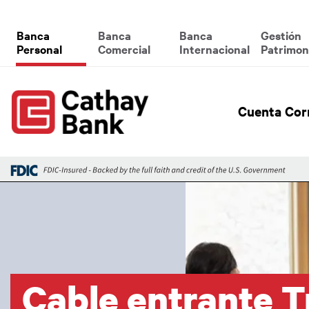
Pasar al contenido principal
Global Header Hierarchy M
Banca
Banca
Banca
Gestión
Personal
Comercial
Internacional
Patrimon
Global
Cuenta Cor
Imagen
Cable entrante T