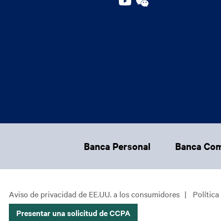
Footer Main Menu
Banca Personal
Banca Com
CCPA Footer Site Map
Aviso de privacidad de EE.UU. a los consumidores
Política
Presentar una solicitud de CCPA