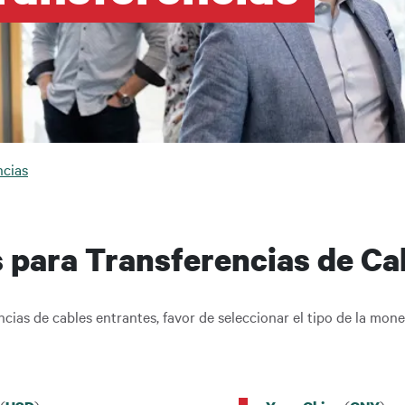
da a la navegación
ncias
 para Transferencias de Ca
cias de cables entrantes, favor de seleccionar el tipo de la mon