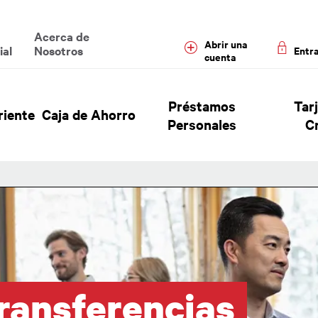
enu
Acerca de
Abrir una
ial
Nosotros
Entr
cuenta
 Header Hierarchy Menu
Préstamos
Tar
riente
Caja de Ahorro
Personales
C
ransferencias