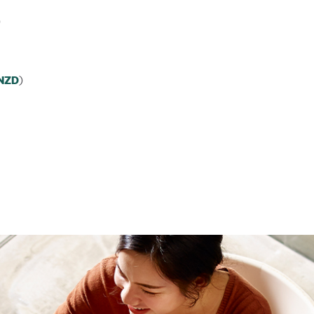
)
)
NZD