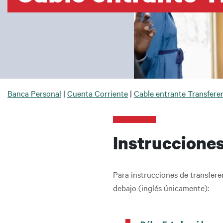
Sobrescribir enlaces de ayu
Banca Personal
Cuenta Corriente
Cable entrante Transfere
Instrucciones
Para instrucciones de transferen
debajo (inglés únicamente):