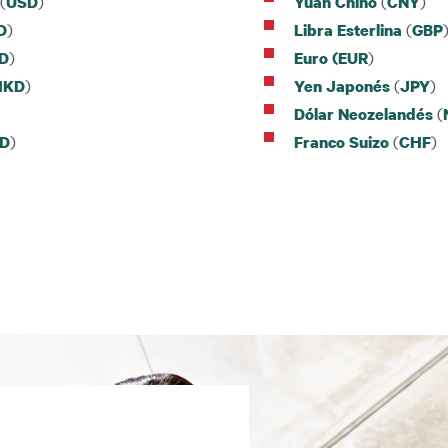
(
)
(
)
USD
Yuan Chino
CNY
)
(
D
Libra Esterlina
GBP
)
)
D
Euro (EUR
)
(
)
HKD
Yen Japonés
JPY
(
Dólar Neozelandés
)
(
)
D
Franco Suizo
CHF