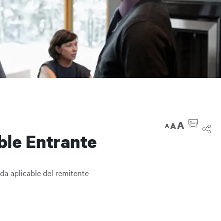
A
A
A
ble Entrante
eda aplicable del remitente