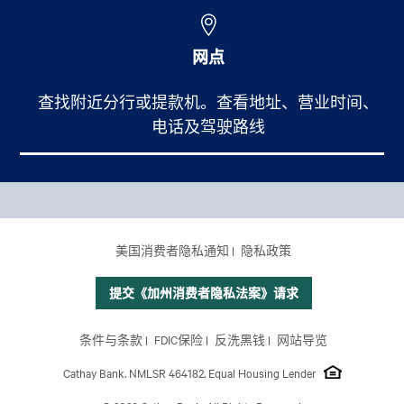
网点
查找附近分行或提款机。查看地址、营业时间、
电话及驾驶路线
Footer Main Menu
个人银行
CCPA Footer Site Map
美国消费者隐私通知
隐私政策
商业银行
国际业务
提交《加州消费者隐私法案》请求
理财服务
Footer Site Map
条件与条款
FDIC保险
反洗黑钱
网站导览
关于我们
Cathay Bank. NMLSR 464182. Equal Housing Lender