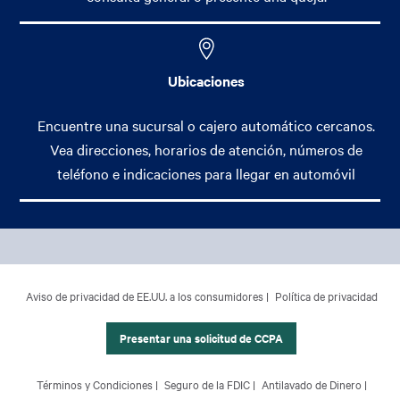
Ubicaciones
Encuentre una sucursal o cajero automático cercanos.
Vea direcciones, horarios de atención, números de
teléfono e indicaciones para llegar en automóvil
Footer Main Menu
Banca Personal
CCPA Footer Site Map
Aviso de privacidad de EE.UU. a los consumidores
Política de privacidad
Banca Comercial
Banca Internacional
Presentar una solicitud de CCPA
Gestión Patrimonial
Footer Site Map
Términos y Condiciones
Seguro de la FDIC
Antilavado de Dinero
Acerca de Nosotros