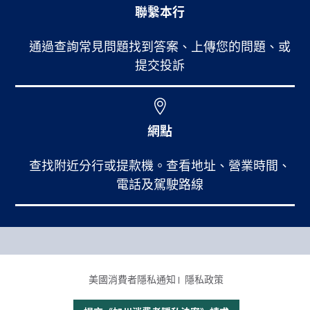
聯繫本行
通過查詢常見問題找到答案、上傳您的問題、或
提交投訴
網點
查找附近分行或提款機。查看地址、營業時間、
電話及駕駛路線
Footer Main Menu
個人銀行
CCPA Footer Site Map
美國消費者隱私通知
隱私政策
商業銀行
國際業務