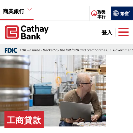
移至主內容
商業銀行
Select you
聯繫
繁體
本行
Global Header Hierarchy Menu
登入
Global Header Hierarchy Menu
儲蓄賬戶
圖片
支票賬戶
財資管理
商業貸款
商業信用卡
工商貸款