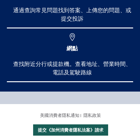
通過查詢常見問題找到答案、上傳您的問題、或
提交投訴
網點
查找附近分行或提款機。查看地址、營業時間、
電話及駕駛路線
Footer Main Menu
個人銀行
CCPA Footer Site Map
美國消費者隱私通知
隱私政策
商業銀行
國際業務
提交《加州消費者隱私法案》請求
理財服務