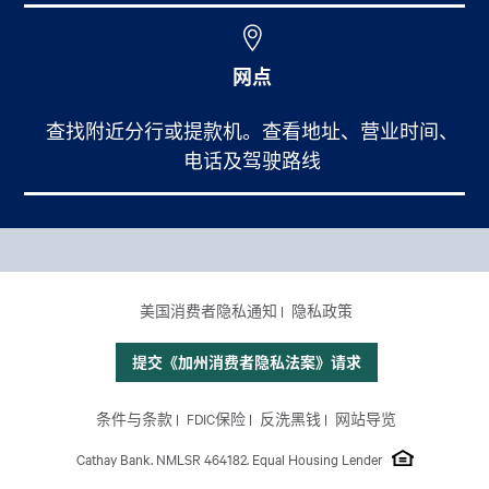
网点
查找附近分行或提款机。查看地址、营业时间、
电话及驾驶路线
Footer Main Menu
个人银行
CCPA Footer Site Map
美国消费者隐私通知
隐私政策
商业银行
国际业务
提交《加州消费者隐私法案》请求
理财服务
Footer Site Map
条件与条款
FDIC保险
反洗黑钱
网站导览
关于我们
Cathay Bank. NMLSR 464182. Equal Housing Lender