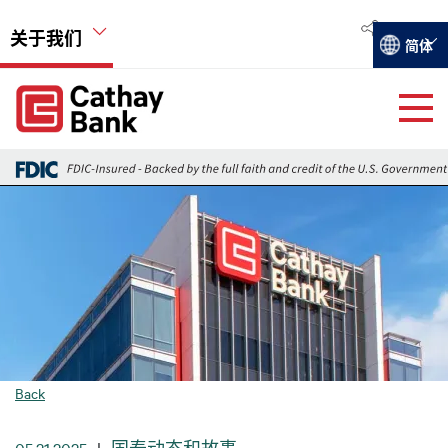
跳转到主要内容
关于我们
Select you
简体
Global Header Hierarchy Menu
Global Header Hierarchy Menu
关于国泰银行
图像
活动
远瞻
就业机会
Back