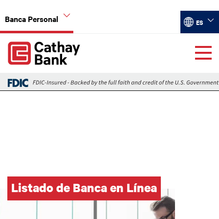
Pasar al contenido principal
Banca Personal
Select you
ES
Global Header Hierarchy Menu
Listado de Banca en Línea
Imagen