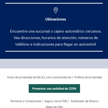
Ubicaciones
Encuentre una sucursal o cajero automático cercanos.
Vea direcciones, horarios de atención, números de
teléfono e indicaciones para llegar en automóvil
Footer Main Menu
Banca Personal
CCPA Footer Site Map
Aviso de privacidad de EE.UU. a los consumidores
Política de privacidad
Banca Comercial
Banca Internacional
Presentar una solicitud de CCPA
Gestión Patrimonial
Footer Site Map
Términos y Condiciones
Seguro de la FDIC
Antilavado de Dinero
Acerca de Nosotros
Mapa de Sitio