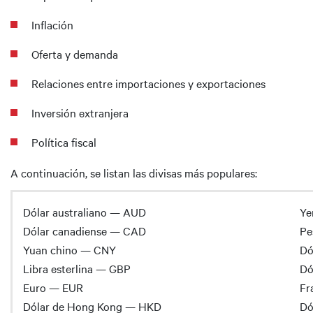
Inflación
Oferta y demanda
Relaciones entre importaciones y exportaciones
Inversión extranjera
Política fiscal
A continuación, se listan las divisas más populares:
Dólar australiano — AUD
Ye
Dólar canadiense — CAD
Pe
Yuan chino — CNY
Dó
Libra esterlina — GBP
Dó
Euro — EUR
Fr
Dólar de Hong Kong — HKD
Dó