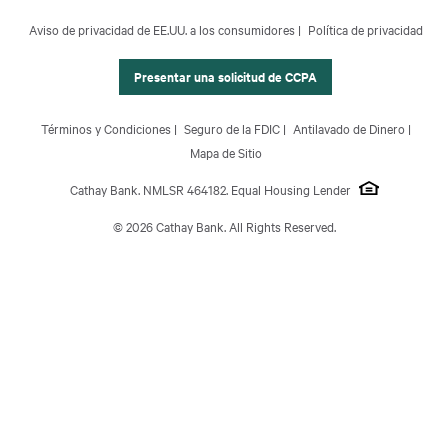
CCPA Footer Site Map
Aviso de privacidad de EE.UU. a los consumidores
Política de privacidad
Banca Comercial
Banca Internacional
Presentar una solicitud de CCPA
Gestión Patrimonial
Footer Site Map
Términos y Condiciones
Seguro de la FDIC
Antilavado de Dinero
Acerca de Nosotros
Mapa de Sitio
Cathay Bank. NMLSR 464182. Equal Housing Lender
© 2026 Cathay Bank. All Rights Reserved.