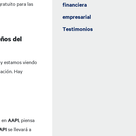
ratuito para las
financiera
empresarial
Testimonios
eños del
s y estamos viendo
cación. Hay
a en
AAPI
, piensa
API
se llevará a