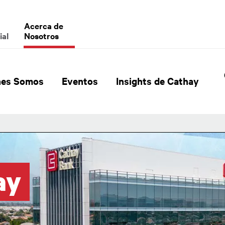
enu
Acerca de
ial
Nosotros
al Header Hierarchy Menu
nes Somos
Eventos
Insights de Cathay
ay