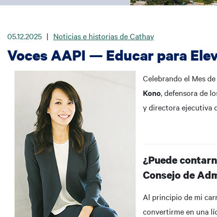
05.12.2025
|
Noticias e historias de Cathay
Voces AAPI — Educar para Ele
Celebrando el Mes de 
Kono
, defensora de l
y directora ejecutiva
¿Puede contarno
Consejo de Adm
Al principio de mi car
convertirme en una líd