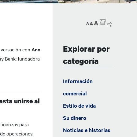
A
A
A
Explorar por
onversación con
Ann
hay Bank; fundadora
categoría
Información
comercial
sta unirse al
Estilo de vida
Su dinero
 finanzas para
Noticias e historias
 de operaciones,