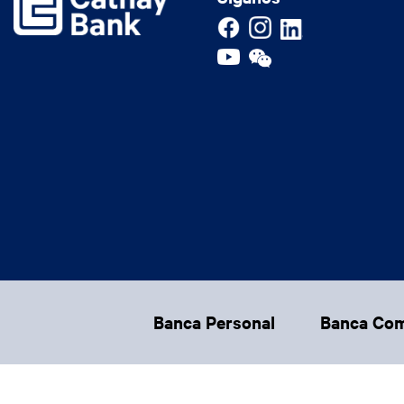
Footer Main Menu
Banca Personal
Banca Com
CCPA Footer Site Map