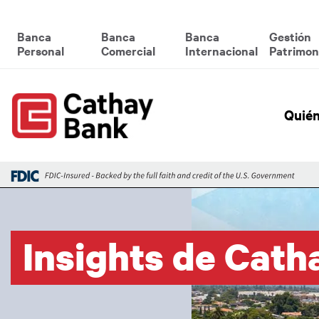
Pasar al contenido principal
Global Header Hierarchy M
Banca
Banca
Banca
Gestión
Personal
Comercial
Internacional
Patrimon
Glob
Quié
Imagen
Insights de Cath