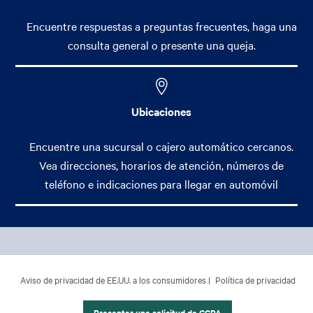
Encuentre respuestas a preguntas frecuentes, haga una
consulta general o presente una queja.
Ubicaciones
Encuentre una sucursal o cajero automático cercanos.
Vea direcciones, horarios de atención, números de
teléfono e indicaciones para llegar en automóvil
Footer Main Menu
Banca Personal
CCPA Footer Site Map
Aviso de privacidad de EE.UU. a los consumidores
Política de privacidad
Banca Comercial
Banca Internacional
Presentar una solicitud de CCPA