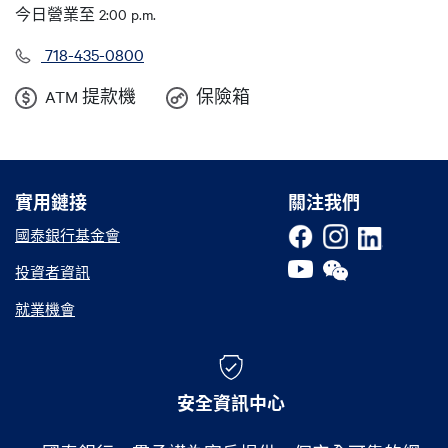
今日營業至 2:00 p.m.
718-435-0800
ATM 提款機
保險箱
實用鏈接
實用鏈接
關注我們
國泰銀行基金會
投資者資訊
就業機會
安全資訊中心