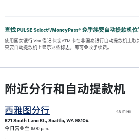
查找 PULSE Select®/MoneyPass® 免手续费自动提款机
使用国泰银行 Visa 借记卡或 ATM 卡在非国泰银行自动提款机上取
只要自动提款机上显示这些标志，即可免收手续费。
附近分行和自动提款机
西雅图分行
Coordinates
4.8 miles
纬度
621 South Lane St., Seattle, WA 98104
今日营业至 6:00 p.m.