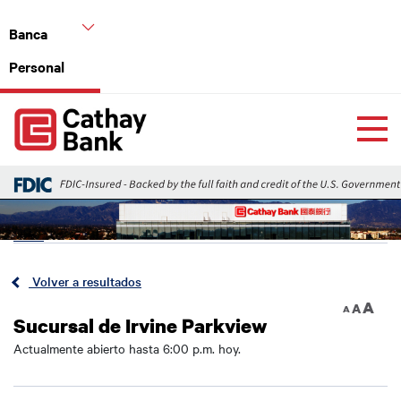
Pasar al contenido principal
Banca
Personal
Global Header Hierarchy Menu
Home
Back
Volver a resultados
A
A
A
Sucursal de Irvine Parkview
Actualmente abierto hasta 6:00 p.m. hoy.