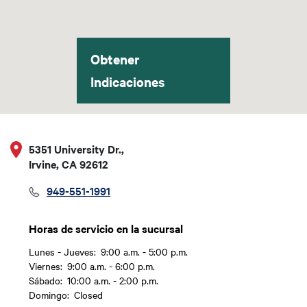
Obtener
Indicaciones
5351 University Dr.,
Irvine, CA 92612
949-551-1991
Horas de servicio en la sucursal
Lunes - Jueves:
9:00 a.m. - 5:00 p.m.
Día
Time slot
Viernes:
9:00 a.m. - 6:00 p.m.
Sábado:
10:00 a.m. - 2:00 p.m.
Domingo:
Closed