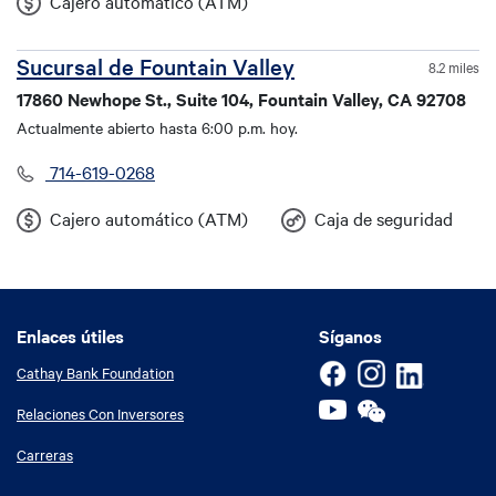
Cajero automático (ATM)
Sucursal de Fountain Valley
8.2 miles
17860 Newhope St., Suite 104, Fountain Valley, CA 92708
Actualmente abierto hasta 6:00 p.m. hoy.
714-619-0268
Cajero automático (ATM)
Caja de seguridad
Enlaces útiles
Enlaces útiles
Síganos
Cathay Bank Foundation
Relaciones Con Inversores
Carreras